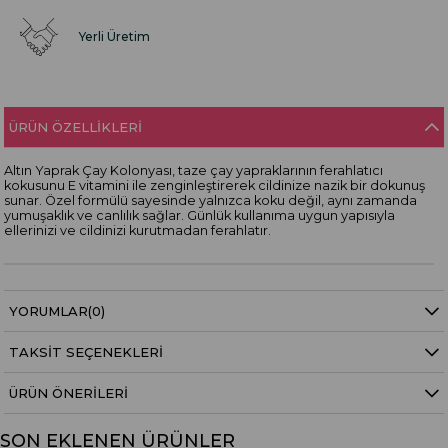
Yerli Üretim
ÜRÜN ÖZELLIKLERI
Altın Yaprak Çay Kolonyası, taze çay yapraklarının ferahlatıcı
kokusunu E vitamini ile zenginleştirerek cildinize nazik bir dokunuş
sunar. Özel formülü sayesinde yalnızca koku değil, aynı zamanda
yumuşaklık ve canlılık sağlar. Günlük kullanıma uygun yapısıyla
ellerinizi ve cildinizi kurutmadan ferahlatır.
YORUMLAR
(0)
TAKSIT SEÇENEKLERI
ÜRÜN ÖNERILERI
SON EKLENEN ÜRÜNLER