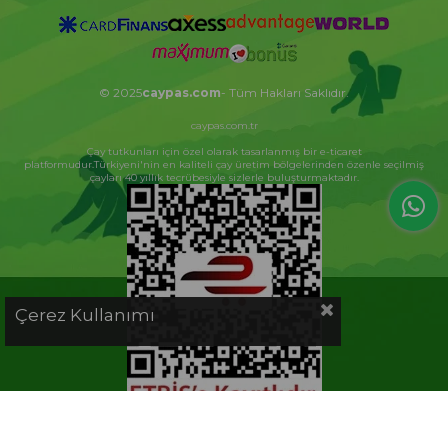
© 2025
caypas.com
- Tüm Hakları Saklıdır.
caypas.com.tr
Çay tutkunları için özel olarak tasarlanmış bir e-ticaret
platformudur.Türkiyeni'nin en kaliteli çay üretim bölgelerinden özenle seçilmiş
çayları 40 yıllık tecrübesiyle sizlerle buluşturmaktadır.
Çerez Kullanımı