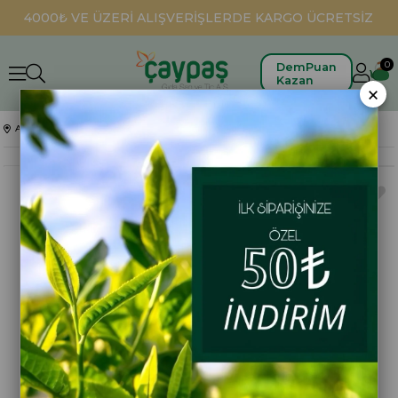
4000₺ VE ÜZERİ ALIŞVERİŞLERDE KARGO ÜCRETSİZ
0
DemPuan
Kazan
×
Anasayfa
Hediyelikler
Hediyelik Çaylar