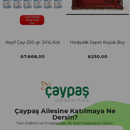
Keyif Çayı 200 gr. 24'lü Koli
Hediyelik Sepet Küçük Boy
₺7.668,00
₺250,00
Çaypaş Ailesine Katılmaya Ne
Dersin?
Tüm İndirim ve Fırsatlardan İlk Sizin Haberiniz Olsun !