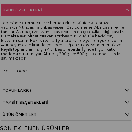
ÜRÜN ÖZELLIKLERI
Tepesindeki tomurcuk ve hemen altındaki ufacık, taptaze iki
yapraktır Altınbaş' ı altınbaş yapan. Çay gurmeleri Altınbaş' ı hemen
tanırlar! Altınbaşlı ve kıvrımlı çay oranının en çok kullanıldığı çaydır.
Damakta ayrı bir tat bırakan altınbaş burukluğu ile hakiki çay
lezzetini sunar. Kokusu ve tadıyla, aroma seviyesi en yüksek olan
Altınbaş' ın az miktarı ile çok dem sağlanır. Dost sohbetleriniz ve
keyifli toplantılarınız için Altınbaş birebirdir. İçinde hiçbir katkı
maddesi bulunmayan Altınbaş 200gr ve 500gr' lık ambalajlarda
satılmaktadır.
1 Koli = 18 Adet
YORUMLAR
(0)
TAKSIT SEÇENEKLERI
ÜRÜN ÖNERILERI
SON EKLENEN ÜRÜNLER