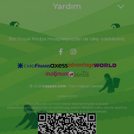
Yardım
Bizi Sosyal Medya Hesaplarımızdan da takip edebilirsiniz.
© 2025
caypas.com
- Tüm Hakları Saklıdır.
caypas.com.tr
Çay tutkunları için özel olarak tasarlanmış bir e-ticaret
platformudur.Türkiyeni'nin en kaliteli çay üretim bölgelerinden özenle seçilmiş
çayları 40 yıllık tecrübesiyle sizlerle buluşturmaktadır.