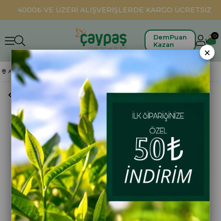
4000₺ VE ÜZERİ ALIŞVERİŞLERDE KARGO ÜCRETSİZ
0
DemPuan
Kazan
×
Anasayfa
Dökme Paketli Kuru Çaylar
Altınbaş 200gr