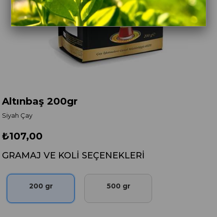
Altınbaş 200gr
Siyah Çay
₺107,00
GRAMAJ VE KOLI SEÇENEKLERI
200 gr
500 gr