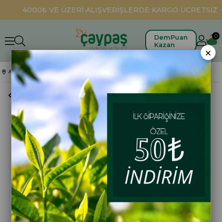
4000₺ VE ÜZERİ ALIŞVERİŞLERDE KARGO ÜCRETSİZ
0
DemPuan
Kazan
×
Anasayfa
Demlik Poşet Çaylar
Altınbaş Demlik Poşet Klasik 200 Gr.