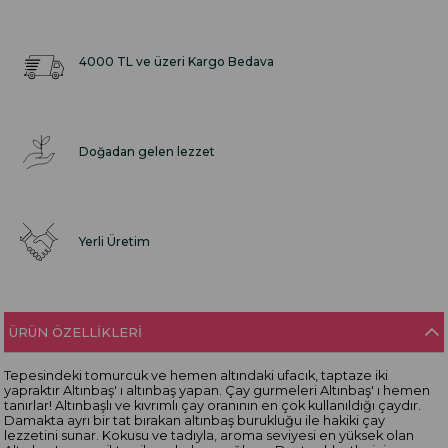
4000 TL ve üzeri Kargo Bedava
Doğadan gelen lezzet
Yerli Üretim
ÜRÜN ÖZELLIKLERI
Tepesindeki tomurcuk ve hemen altındaki ufacık, taptaze iki
yapraktır Altınbaş' ı altınbaş yapan. Çay gurmeleri Altınbaş' ı hemen
tanırlar! Altınbaşlı ve kıvrımlı çay oranının en çok kullanıldığı çaydır.
Damakta ayrı bir tat bırakan altınbaş burukluğu ile hakiki çay
lezzetini sunar. Kokusu ve tadıyla, aroma seviyesi en yüksek olan