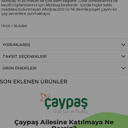
Altınbaş' ın az miktarı ile çok dem sağlanır. Dost sohbetleriniz ve
keyifli toplantılarınız için Altınbaş birebirdir. İçinde hiçbir katkı
maddesi bulunmayan Altınbaş 200 Gr.'lık demlik poşet çayını siz
çay severlere sunmaktayız.
1 Koli = 16 Adet
YORUMLAR
(0)
TAKSIT SEÇENEKLERI
ÜRÜN ÖNERILERI
SON EKLENEN ÜRÜNLER
Çaypaş Ailesine Katılmaya Ne