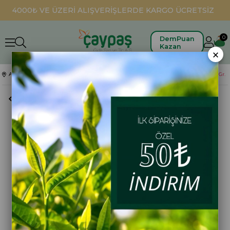
4000₺ VE ÜZERİ ALIŞVERİŞLERDE KARGO ÜCRETSİZ
0
DemPuan
Kazan
×
Anasayfa
Bardak Poşet Çaylar
Altınbaş Kolay Bardak Süzen Poşet Çay 200 Gr.