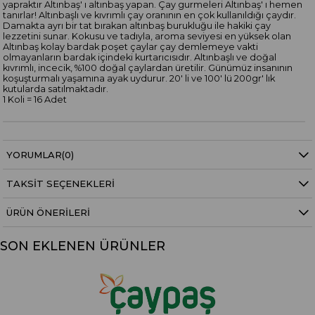
yapraktır Altınbaş' ı altınbaş yapan. Çay gurmeleri Altınbaş' ı hemen
tanırlar! Altınbaşlı ve kıvrımlı çay oranının en çok kullanıldığı çaydır.
Damakta ayrı bir tat bırakan altınbaş burukluğu ile hakiki çay
lezzetini sunar. Kokusu ve tadıyla, aroma seviyesi en yüksek olan
Altınbaş kolay bardak poşet çaylar çay demlemeye vakti
olmayanların bardak içindeki kurtarıcısıdır. Altınbaşlı ve doğal
kıvrımlı, incecik, %100 doğal çaylardan üretilir. Günümüz insanının
koşuşturmalı yaşamına ayak uydurur. 20' li ve 100' lü 200gr' lık
kutularda satılmaktadır.
1 Koli = 16 Adet
YORUMLAR
(0)
TAKSIT SEÇENEKLERI
ÜRÜN ÖNERILERI
SON EKLENEN ÜRÜNLER