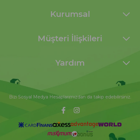
Kurumsal
Müşteri İlişkileri
Yardım
Bizi Sosyal Medya Hesaplarımızdan da takip edebilirsiniz.