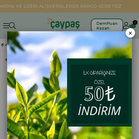
000₺ VE ÜZERİ ALIŞVERİŞLERDE KARGO ÜCRETSİZ
0
DemPuan
Kazan
×
Anasayfa
Hediyelikler
ÇAYKUR MEZOPOTAMYA ÇAYI 400 GR