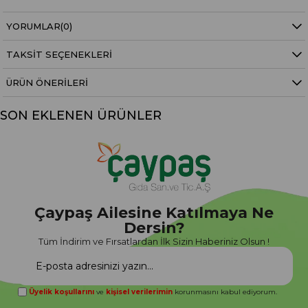
YORUMLAR
(0)
TAKSIT SEÇENEKLERI
ÜRÜN ÖNERILERI
SON EKLENEN ÜRÜNLER
Çaypaş Ailesine Katılmaya Ne
Dersin?
Tüm İndirim ve Fırsatlardan İlk Sizin Haberiniz Olsun !
Üyelik koşullarını
ve
kişisel verilerimin
korunmasını kabul ediyorum.