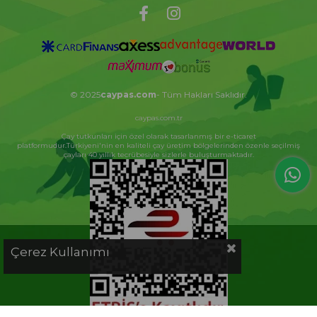
© 2025
caypas.com
- Tüm Hakları Saklıdır.
caypas.com.tr
Çay tutkunları için özel olarak tasarlanmış bir e-ticaret
platformudur.Türkiyeni'nin en kaliteli çay üretim bölgelerinden özenle seçilmiş
çayları 40 yıllık tecrübesiyle sizlerle buluşturmaktadır.
Çerez Kullanımı