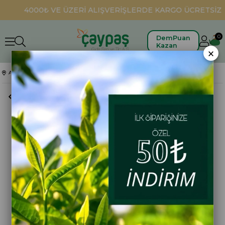
4000₺ VE ÜZERİ ALIŞVERİŞLERDE KARGO ÜCRETSİZ
0
DemPuan
Kazan
×
Anasayfa
Hediyelikler
Diyarbakır Ekstra Çayı 80 Gr