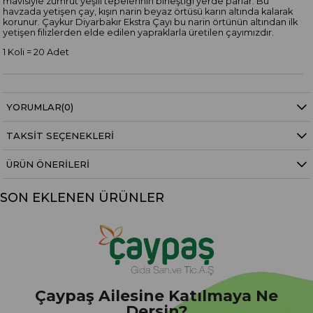
mavisiyle zümrüt yeşili tepelerinin birleştiği yerde parlar. Bu
havzada yetişen çay, kışın narin beyaz örtüsü karın altında kalarak
korunur. Çaykur Diyarbakır Ekstra Çayı bu narin örtünün altından ilk
yetişen filizlerden elde edilen yapraklarla üretilen çayımızdır.
1 Koli = 20 Adet
YORUMLAR
(0)
TAKSIT SEÇENEKLERI
ÜRÜN ÖNERILERI
SON EKLENEN ÜRÜNLER
Çaypaş Ailesine Katılmaya Ne
Dersin?