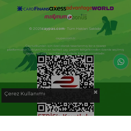
© 2025
caypas.com
- Tüm Hakları Saklıdır.
caypas.com.tr
Çay tutkunları için özel olarak tasarlanmış bir e-ticaret
platformudur.Türkiyeni'nin en kaliteli çay üretim bölgelerinden özenle seçilmiş
çayları 40 yıllık tecrübesiyle sizlerle buluşturmaktadır.
Çerez Kullanımı