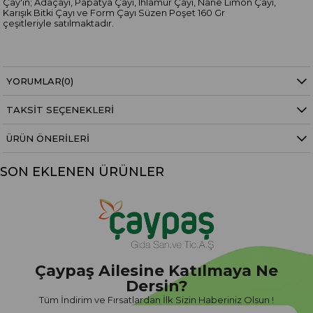
Çay'ın; Adaçayı, Papatya Çayı, Ihlamur Çayı, Nane Limon Çayı,
Karışık Bitki Çayı ve Form Çayı Süzen Poşet 160 Gr
çeşitleriyle satılmaktadır.
1 koli =16
Adet
YORUMLAR
(0)
TAKSIT SEÇENEKLERI
ÜRÜN ÖNERILERI
SON EKLENEN ÜRÜNLER
Çaypaş Ailesine Katılmaya Ne
Dersin?
Tüm İndirim ve Fırsatlardan İlk Sizin Haberiniz Olsun !