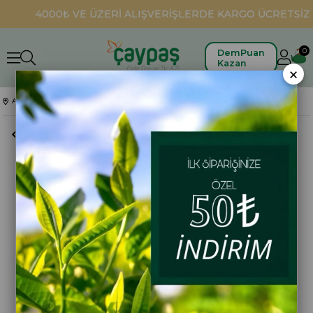
4000₺ VE ÜZERİ ALIŞVERİŞLERDE KARGO ÜCRETSİZ
0
DemPuan
Kazan
×
Anasayfa
Bitki Çayları
Herdem Yeşil Papatya Çayı Süzen Poşet 160 Gr