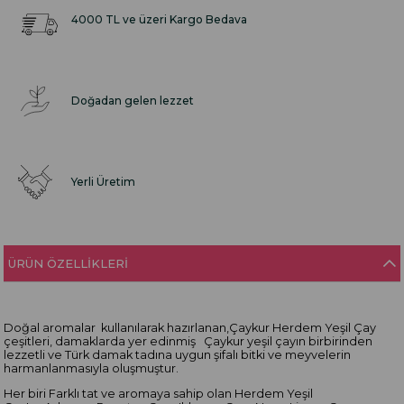
4000 TL ve üzeri Kargo Bedava
Doğadan gelen lezzet
Yerli Üretim
ÜRÜN ÖZELLIKLERI
Doğal aromalar kullanılarak hazırlanan,Çaykur Herdem Yeşil Çay
çeşitleri, damaklarda yer edinmiş Çaykur yeşil çayın birbirinden
lezzetli ve Türk damak tadına uygun şifalı bitki ve meyvelerin
harmanlanmasıyla oluşmuştur.
Her biri Farklı tat ve aromaya sahip olan Herdem Yeşil