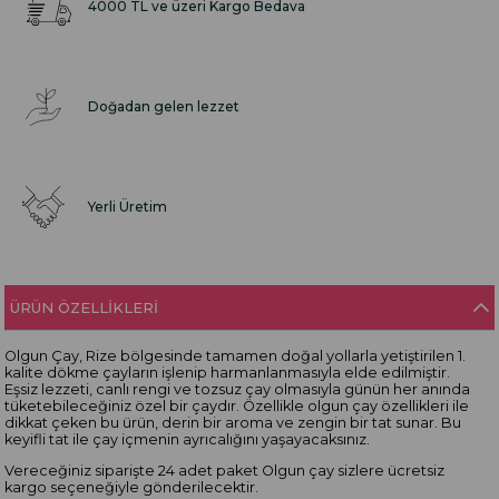
4000 TL ve üzeri Kargo Bedava
Doğadan gelen lezzet
Yerli Üretim
ÜRÜN ÖZELLIKLERI
Olgun Çay, Rize bölgesinde tamamen doğal yollarla yetiştirilen 1.
kalite dökme çayların işlenip harmanlanmasıyla elde edilmiştir.
Eşsiz lezzeti, canlı rengi ve tozsuz çay olmasıyla günün her anında
tüketebileceğiniz özel bir çaydır. Özellikle olgun çay özellikleri ile
dikkat çeken bu ürün, derin bir aroma ve zengin bir tat sunar. Bu
keyifli tat ile çay içmenin ayrıcalığını yaşayacaksınız.
Vereceğiniz siparişte 24 adet paket Olgun çay sizlere ücretsiz
kargo seçeneğiyle gönderilecektir.