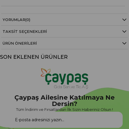
YORUMLAR
(0)
TAKSIT SEÇENEKLERI
ÜRÜN ÖNERILERI
SON EKLENEN ÜRÜNLER
Çaypaş Ailesine Katılmaya Ne
Dersin?
Tüm İndirim ve Fırsatlardan İlk Sizin Haberiniz Olsun !