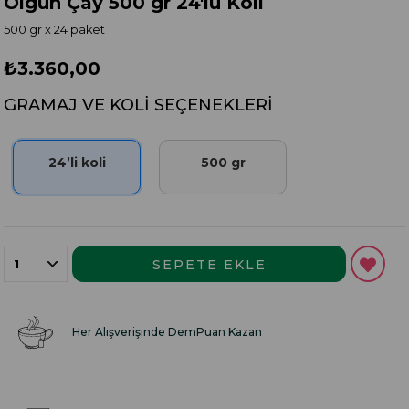
Olgun Çay 500 gr 24'lü Koli
500 gr x 24 paket
₺3.360,00
GRAMAJ VE KOLI SEÇENEKLERI
24’li koli
500 gr
Her Alışverişinde DemPuan Kazan