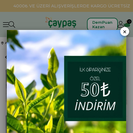
4000₺ VE ÜZERİ ALIŞVERİŞLERDE KARGO ÜCRETSİZ
0
DemPuan
Kazan
×
Anasayfa
Dökme Paketli Kuru Çaylar
Olgun Çay 500 gr 24'lü Koli