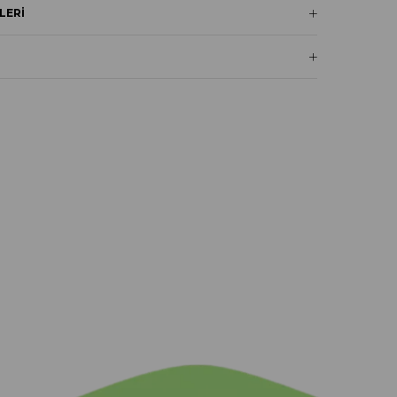
LERI
I