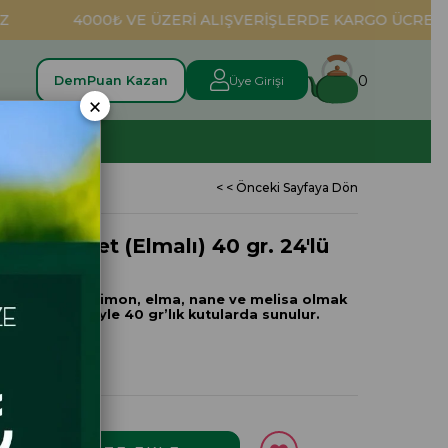
4000₺ VE ÜZERİ ALIŞVERİŞLERDE KARGO ÜCRETSİZ
0
DemPuan Kazan
Üye Girişi
×
TOPTAN
< < Önceki Sayfaya Dön
Süzen Poşet (Elmalı) 40 gr. 24'lü
 Poşet; sade, limon, elma, nane ve melisa olmak
ezzet seçeneğiyle 40 gr’lık kutularda sunulur.