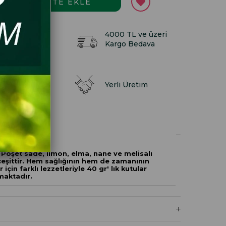
lışverişinde
4000 TL ve üzeri
uan Kazan
Kargo Bedava
dan gelen
Yerli Üretim
t
RI
 Poşet sade, limon, elma, nane ve melisalı
eşittir. Hem sağlığının hem de zamanının
 için farklı lezzetleriyle 40 gr' lık kutular
lmaktadır.