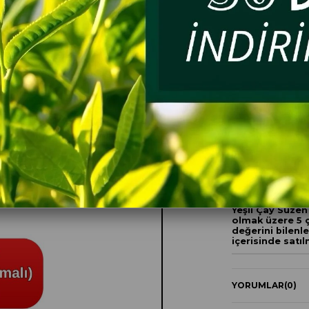
Her A
DemP
Doğa
lezze
ÜRÜN ÖZELLIKLE
Yeşil Çay Süzen
olmak üzere 5 ç
değerini bilenler
içerisinde satı
YORUMLAR
(0)