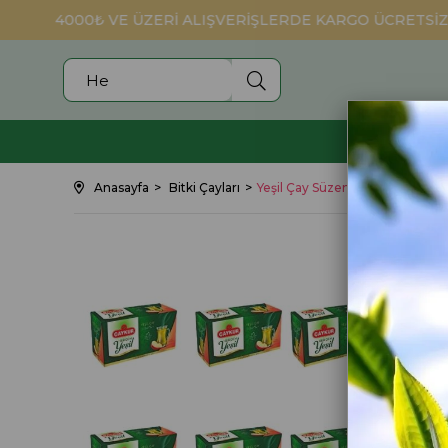
4000₺ VE ÜZERİ ALIŞVERİŞLERDE KARGO ÜCRETSİZ
SİYAH ÇAY
Anasayfa
Bitki Çayları
Yeşil Çay Süzen Poşet (Elmalı) 40