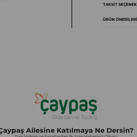
TAKSIT SEÇENEK
ÜRÜN ÖNERILER
Çaypaş Ailesine Katılmaya Ne Dersin?
Tüm İndirim ve Fırsatlardan İlk Sizin Haberiniz Olsun !