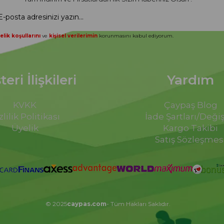
elik koşullarını
ve
kişisel verilerimin
korunmasını kabul ediyorum.
eri İlişkileri
Yardım
KVKK
Çaypaş Blog
zlilik Politikası
İade Şartları/Deği
Üyelik
Kargo Takibi
Satış Sözleşmes
© 2025
caypas.com
- Tüm Hakları Saklıdır.