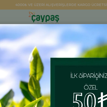
4000₺ VE ÜZERİ ALIŞVERİŞLERDE KARGO ÜCRETSİZ
DEMLİK POŞET ÇAYLAR
BİTKİ ÇAYLARI
HEDİYELİKLER
 gr. 24'lü Koli
Yeşil Çay 
Koli
Yeşil Çay Süzen
üzere 5 farklı l
₺1.164,00