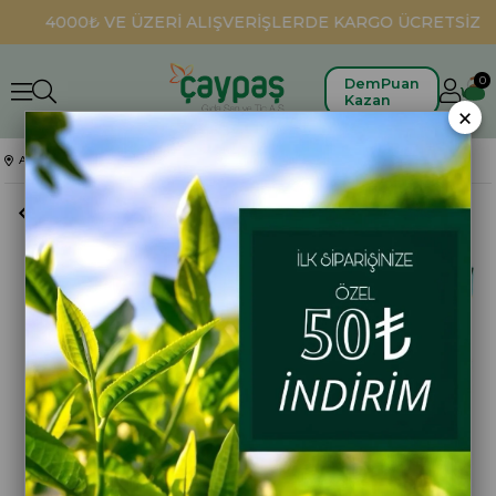
4000₺ VE ÜZERİ ALIŞVERİŞLERDE KARGO ÜCRETSİZ
0
DemPuan
Kazan
×
Anasayfa
Bitki Çayları
Yeşil Çay Süzen Poşet (Naneli) 40 gr. 24'lü Koli