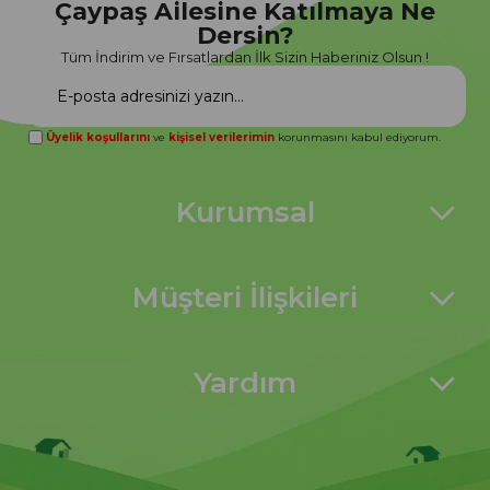
Çaypaş Ailesine Katılmaya Ne
Dersin?
Tüm İndirim ve Fırsatlardan İlk Sizin Haberiniz Olsun !
Üyelik koşullarını
ve
kişisel verilerimin
korunmasını kabul ediyorum.
Kurumsal
Müşteri İlişkileri
Yardım