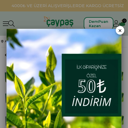
4000₺ VE ÜZERİ ALIŞVERİŞLERDE KARGO ÜCRETSİZ
0
DemPuan
Kazan
×
Anasayfa
Bitki Çayları
Yeşil Çay Süzen Poşet (Sade) 40 gr. 24'lü Koli