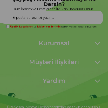
Dersin?
Tüm İndirim ve Fırsatlardan İlk Sizin Haberiniz Olsun !
Üyelik koşullarını
ve
kişisel verilerimin
korunmasını kabul ediyorum.
Kurumsal
Müşteri İlişkileri
Yardım
Bizi Sosyal Medya Hesaplarımızdan da takip edebilirsiniz.