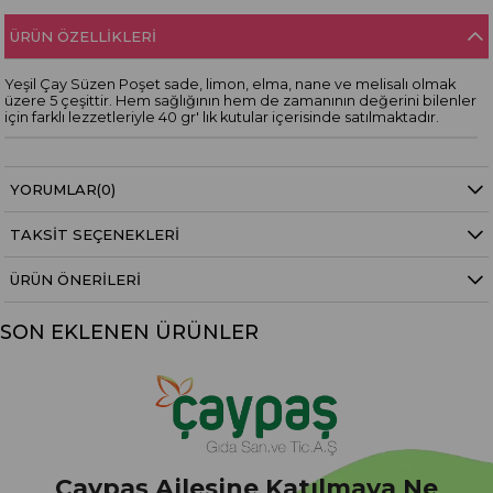
ÜRÜN ÖZELLIKLERI
Yeşil Çay Süzen Poşet sade, limon, elma, nane ve melisalı olmak
üzere 5 çeşittir. Hem sağlığının hem de zamanının değerini bilenler
için farklı lezzetleriyle 40 gr' lık kutular içerisinde satılmaktadır.
YORUMLAR
(0)
TAKSIT SEÇENEKLERI
ÜRÜN ÖNERILERI
SON EKLENEN ÜRÜNLER
Çaypaş Ailesine Katılmaya Ne