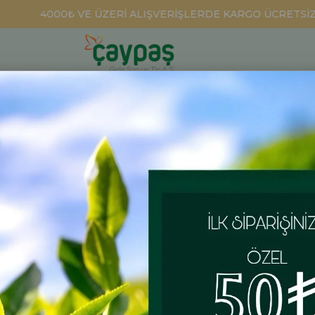
4000₺ VE ÜZERİ ALIŞVERİŞLERDE KARGO ÜCRETSİZ
DEMLİK POŞET ÇAYLAR
BİTKİ ÇAYLARI
HEDİYELİKLER
 Sepet
Özel Hedi
Yeni yıla anlamlı 
ÜRÜN ÖZELLIKLE
Yeni yılın paylaş
Sepeti
, geleneks