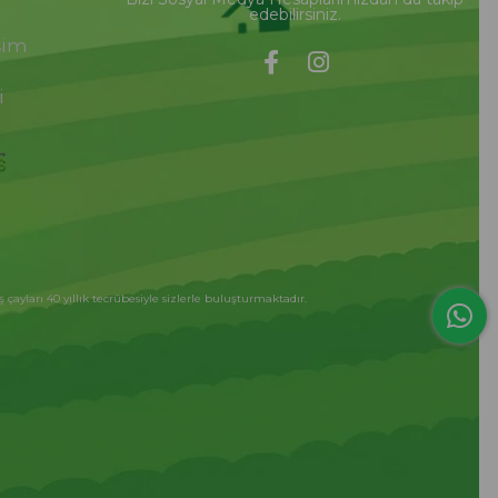
edebilirsiniz.
şim
i
çayları 40 yıllık tecrübesiyle sizlerle buluşturmaktadır.