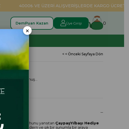
4000₺ VE ÜZERİ ALIŞVERİŞLERDE KARGO ÜCRETSİZ
0
DemPuan Kazan
Üye Girişi
×
TOPTAN
< < Önceki Sayfaya Dön
ye Sepet
ve sıcak bir dokunuş…
RI
ma ve mutluluk ruhunu yansıtan
ÇaypaşYılbaşı Hediye
el değerleri modern ve şık bir sunumla bir araya