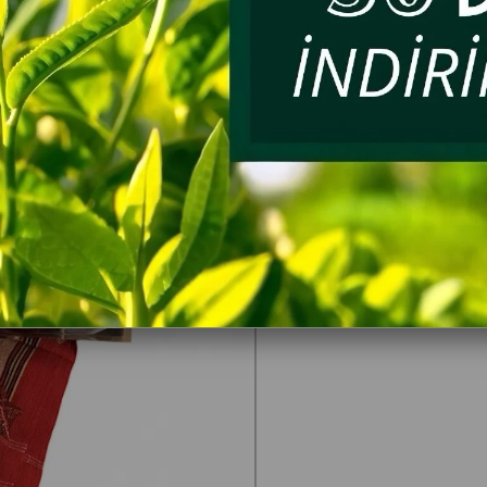
getirir. Sevdikleri
hediyesi sunmak i
Sepet içeriğinde
Yöresel Ço
Kolonya Dü
YORUMLAR
(0)
Rize Yazılı
Yöresel Ke
ÜRÜN ÖNERILER
Çay Barda
Rize Ahşap 
Başkent Ça
Organik Ele
Elekaltı Ça