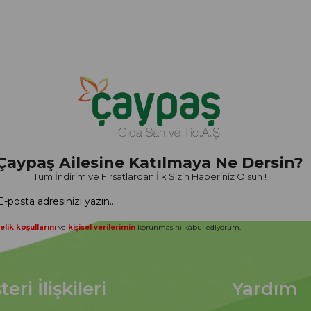
Çaypaş Ailesine Katılmaya Ne Dersin?
Tüm İndirim ve Fırsatlardan İlk Sizin Haberiniz Olsun !
elik koşullarını
ve
kişisel verilerimin
korunmasını kabul ediyorum.
eri İlişkileri
Yardım