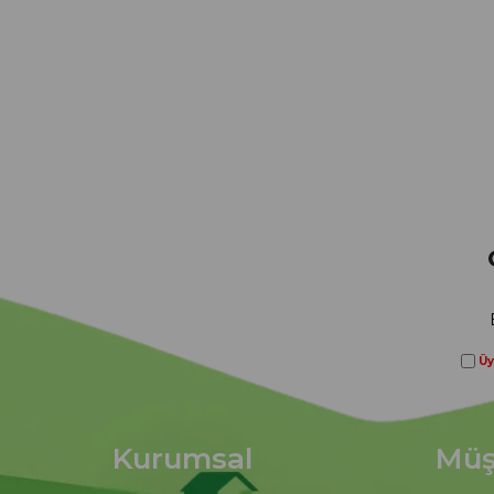
Üy
Kurumsal
Müşt