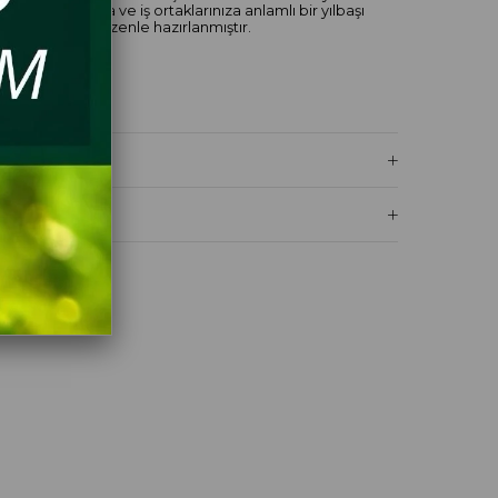
nize, dostlarınıza ve iş ortaklarınıza anlamlı bir yılbaşı
steyenler için özenle hazırlanmıştır.
:
rap
nyası Green Tea Cologne 150 Ml
 Magnet
şan Masa Örtüsü
I
ğı Mumluk
Nayla Hediyelik Hatıra
yı 80 Gr
kaltı Çamlıhemşin Çayı 80 Gr
y 80 Gr. yer almaktadır