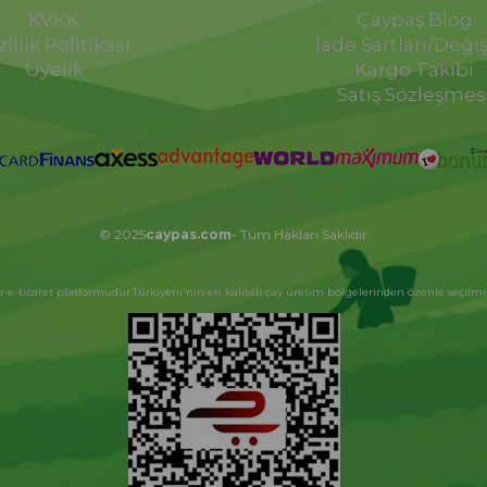
KVKK
Çaypaş Blog
zlilik Politikası
İade Şartları/Deği
Üyelik
Kargo Takibi
Satış Sözleşmes
© 2025
caypas.com
- Tüm Hakları Saklıdır.
r e-ticaret platformudur.Türkiyeni'nin en kaliteli çay üretim bölgelerinden özenle seçilmiş 