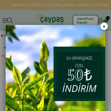
4000₺ VE ÜZERİ ALIŞVERİŞLERDE KARGO ÜCRETSİZ
0
DemPuan
Kazan
×
Anasayfa
Hediyelikler
Yöresel Örme Çay Sepeti,Fındık Ağacı Sepet , Örme Sepet, Rize Sepeti Örme Rize
Sepeti