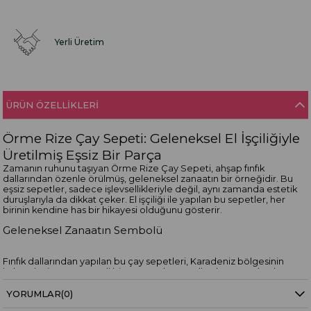
Yerli Üretim
ÜRÜN ÖZELLIKLERI
Örme Rize Çay Sepeti: Geleneksel El İşçiliğiyle
Üretilmiş Eşsiz Bir Parça
Zamanın ruhunu taşıyan Örme Rize Çay Sepeti, ahşap fınfık
dallarından özenle örülmüş, geleneksel zanaatın bir örneğidir. Bu
eşsiz sepetler, sadece işlevsellikleriyle değil, aynı zamanda estetik
duruşlarıyla da dikkat çeker. El işçiliği ile yapılan bu sepetler, her
birinin kendine has bir hikayesi olduğunu gösterir.
Geleneksel Zanaatın Sembolü
Fınfık dallarından yapılan bu çay sepetleri, Karadeniz bölgesinin
kültürel mirasının önemli bir parçasıdır. Yüzyıllardır süregelen bu
zanaat, günümüzde de ustalar tarafından titizlikle yaşatılmaktadır.
Her bir sepet, ustaların elinden çıkarak, geçmişin izlerini günümüze
YORUMLAR
(0)
taşır. El işçiliği ile üretildiği için, her sepet eşsizdir ve benzeri