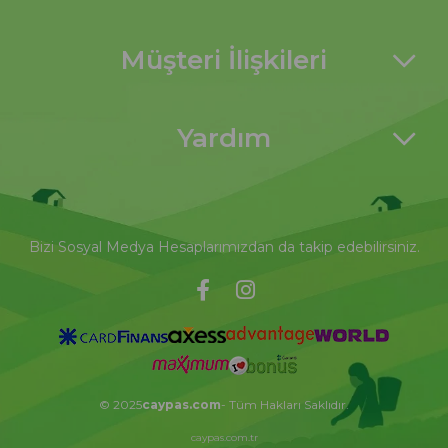
Müşteri İlişkileri
Yardım
Bizi Sosyal Medya Hesaplarımızdan da takip edebilirsiniz.
© 2025
caypas.com
- Tüm Hakları Saklıdır.
caypas.com.tr