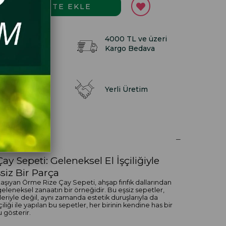
lışverişinde
4000 TL ve üzeri
uan Kazan
Kargo Bedava
dan gelen
Yerli Üretim
t
RI
y Sepeti: Geleneksel El İşçiliğiyle
siz Bir Parça
şıyan Örme Rize Çay Sepeti, ahşap fınfık dallarından
eleneksel zanaatın bir örneğidir. Bu eşsiz sepetler,
leriyle değil, aynı zamanda estetik duruşlarıyla da
çiliği ile yapılan bu sepetler, her birinin kendine has bir
 gösterir.