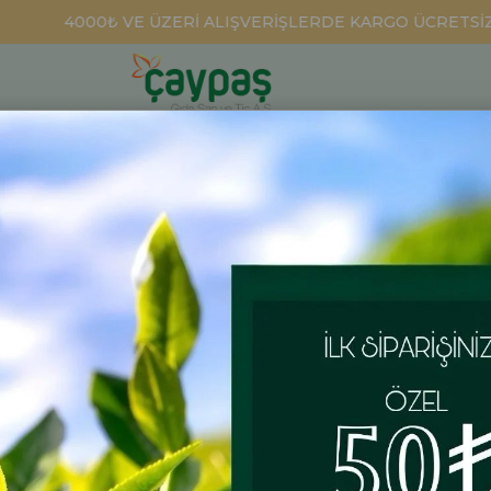
4000₺ VE ÜZERİ ALIŞVERİŞLERDE KARGO ÜCRETSİZ
DEMLİK POŞET ÇAYLAR
BİTKİ ÇAYLARI
HEDİYELİKLER
 Ağacı Sepet , Örme Sepet, Rize Sepeti Örme Rize Sepeti
Yöresel Ör
Sepet , Ör
Rize Sepet
Örme Rize Sepet
₺600,00