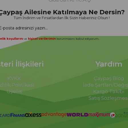
Çaypaş Ailesine Katılmaya Ne Dersin?
Tüm İndirim ve Fırsatlardan İlk Sizin Haberiniz Olsun !
elik koşullarını
ve
kişisel verilerimin
korunmasını kabul ediyorum.
eri İlişkileri
Yardım
KVKK
Çaypaş Blog
zlilik Politikası
İade Şartları/Deği
Üyelik
Kargo Takibi
Satış Sözleşmes