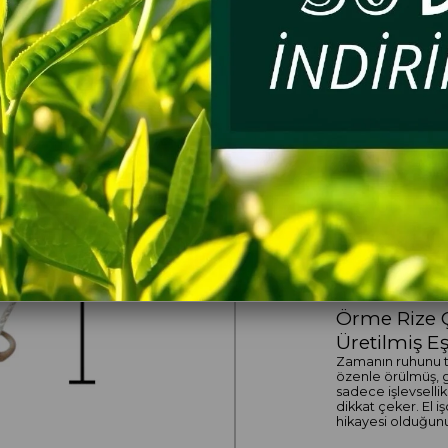
Her A
DemP
Doğa
lezze
ÜRÜN ÖZELLIKLE
Örme Rize Ça
Üretilmiş Eş
Zamanın ruhunu ta
özenle örülmüş, g
sadece işlevsellik
dikkat çeker. El iş
hikayesi olduğunu