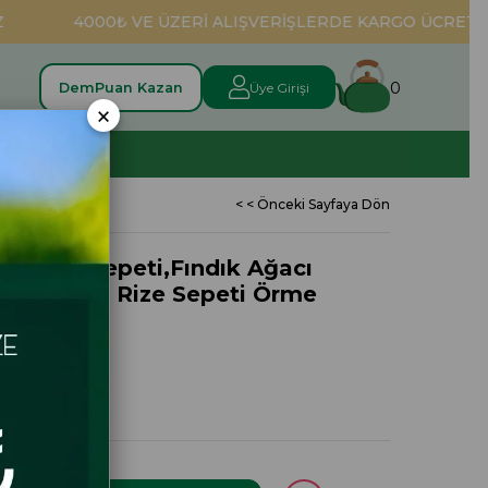
4000₺ VE ÜZERİ ALIŞVERİŞLERDE KARGO ÜCRETSİZ
0
DemPuan Kazan
Üye Girişi
×
TOPTAN
< < Önceki Sayfaya Dön
me Çay Sepeti,Fındık Ağacı
me Sepet, Rize Sepeti Örme
i
i