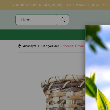
4000₺ VE ÜZERİ ALIŞVERİŞLERDE KARGO ÜCRETSİZ
SİYAH ÇAY
Anasayfa
Hediyelikler
Yöresel Örme Çay Sepeti,Fındık